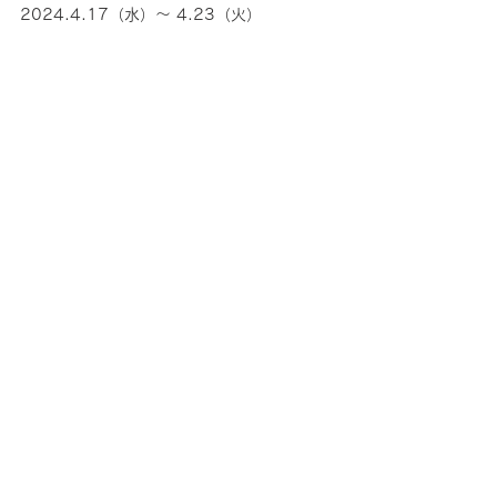
2024.4.17（水）〜 4.23（火）
　本館タカシマヤB1 フーズシティ＆4F パ
パスカフェ
2024.4.17（水）〜 4.30（火）
　専門店レストラン参加店
※営業時間など最新の情報はHP等でご確認
ください。
【開催場所】
玉川高島屋Ｓ•Ｃ
〒158-0094　東京都世田谷区玉川3-17-1
是非この機会にNIKUVEGEをお楽しみくださ
い、皆様のお越しをお待ちしております。
すべて表示
最新記事