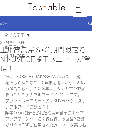
記事
全ての記事
2024年4月8日
全ての記事
玉川高島屋Ｓ•Ｃ期間限定で
NIKUVEGE
NIKUVEGE採用メニューが登
場！
“EAT 2033 BY TAKASHIMAYA”は、「食」
を通して私たちの10 年後を考えよう、とい
う趣旨のもと、2023年よりタカシマヤで始
まったサステナブルフードイベントです。
プラントベースミートのNIKUVEGEもサステ
ナブルフードのひとつ！
昨年10月に開催された横浜
高島屋
のポップ
アップマーケットに引き続き、今回は3店舗
でNIKUVEGEが使用されたメニューを楽しむ