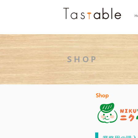
H
SHOP
Shop