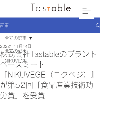
記事
全ての記事
2022年11月14日
全ての記事
株式会社Tastableのプラント
NIKUVEGE
ベースミート
『NIKUVEGE（ニクベジ）』
が第52回「食品産業技術功
労賞」を受賞